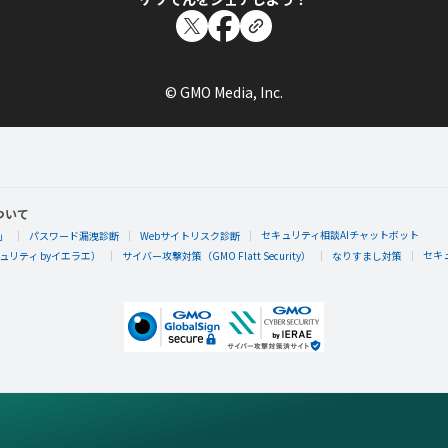
© GMO Media, Inc.
ついて
セキュリティ相談AIチャットボット
」
パスワード漏洩診断
Webサイトリスク診断
セキ
リティ byイエラエ）
サイバー攻撃対策（GMO Flatt Security）
なりすまし対策