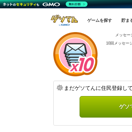
無料診断
ゲームを探す
貯ま
メッセー
10回メッセー
まだゲソてんに住民登録し
ゲソ