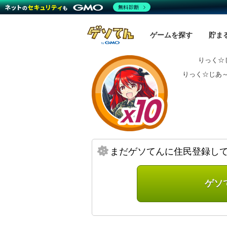
無料診断
ゲームを探す
貯ま
りっく☆
りっく☆じあ
まだゲソてんに住民登録し
ゲソ