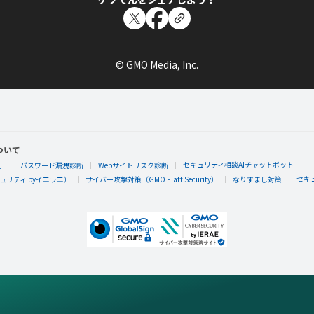
© GMO Media, Inc.
ついて
セキュリティ相談AIチャットボット
」
パスワード漏洩診断
Webサイトリスク診断
セキ
リティ byイエラエ）
サイバー攻撃対策（GMO Flatt Security）
なりすまし対策