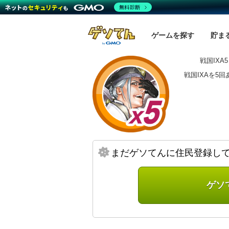
無料診断
ゲームを探す
貯ま
戦国IXA5
戦国IXAを5
まだゲソてんに住民登録し
ゲソ