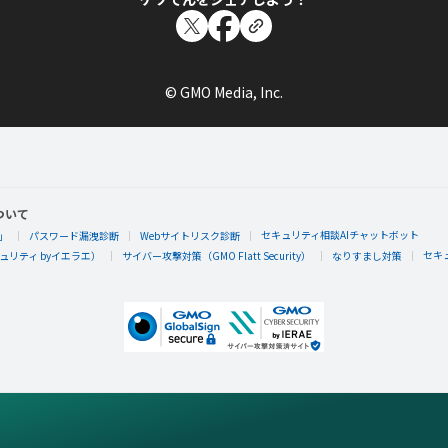
© GMO Media, Inc.
ついて
セキュリティ相談AIチャットボット
」
パスワード漏洩診断
Webサイトリスク診断
セキ
リティ byイエラエ）
サイバー攻撃対策（GMO Flatt Security）
なりすまし対策