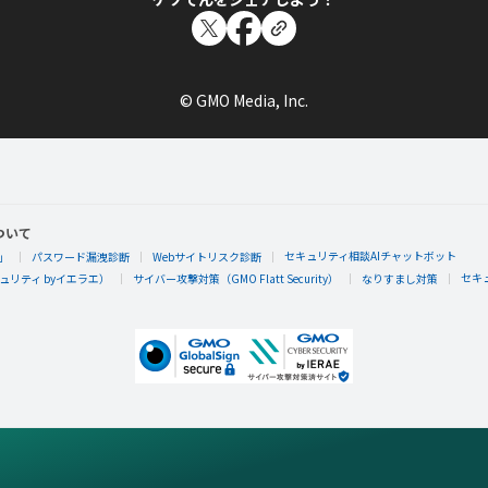
© GMO Media, Inc.
ついて
セキュリティ相談AIチャットボット
」
パスワード漏洩診断
Webサイトリスク診断
セキ
リティ byイエラエ）
サイバー攻撃対策（GMO Flatt Security）
なりすまし対策