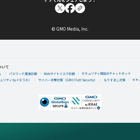
© GMO Media, Inc.
ついて
セキュリティ相談AIチャットボット
」
パスワード漏洩診断
Webサイトリスク診断
セキ
リティ byイエラエ）
サイバー攻撃対策（GMO Flatt Security）
なりすまし対策