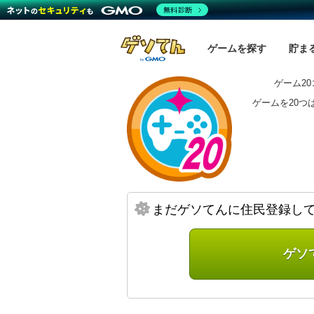
無料診断
ゲームを探す
貯ま
ゲーム2
ゲームを20つ
まだゲソてんに住民登録し
ゲソ