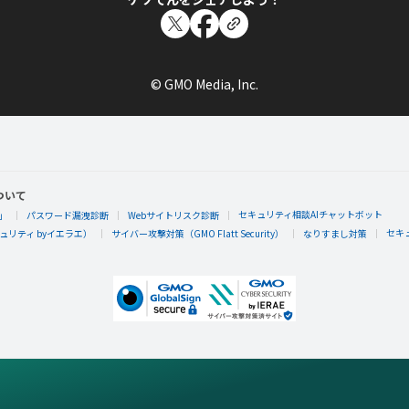
© GMO Media, Inc.
ついて
セキュリティ相談AIチャットボット
」
パスワード漏洩診断
Webサイトリスク診断
セキ
リティ byイエラエ）
サイバー攻撃対策（GMO Flatt Security）
なりすまし対策