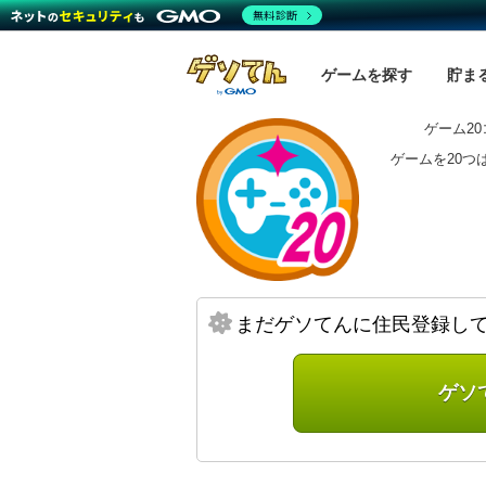
無料診断
ゲームを探す
貯ま
ゲーム2
ゲームを20つ
まだゲソてんに住民登録し
ゲソ