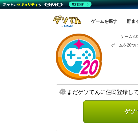
無料診断
ゲームを探す
貯ま
ゲーム2
ゲームを20つ
まだゲソてんに住民登録し
ゲソ