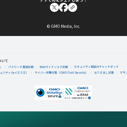
© GMO Media, Inc.
ついて
セキュリティ相談AIチャットボット
」
パスワード漏洩診断
Webサイトリスク診断
セキ
リティ byイエラエ）
サイバー攻撃対策（GMO Flatt Security）
なりすまし対策