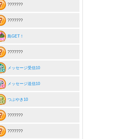
???????
???????
島GET！
???????
メッセージ受信10
メッセージ送信10
つぶやき10
???????
???????