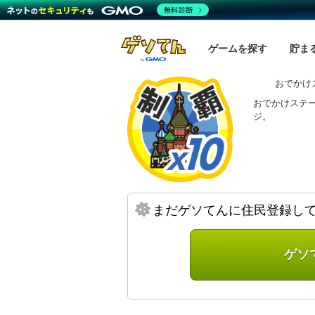
無料診断
ゲームを探す
貯ま
おでかけ
おでかけステー
ジ。
まだゲソてんに住民登録し
ゲソ