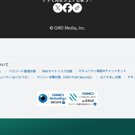
© GMO Media, Inc.
ついて
セキュリティ相談AIチャットボット
」
パスワード漏洩診断
Webサイトリスク診断
セキ
リティ byイエラエ）
サイバー攻撃対策（GMO Flatt Security）
なりすまし対策