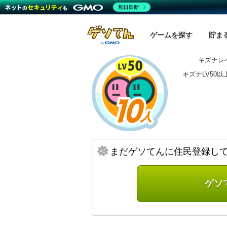
無料診断
ゲームを探す
貯ま
キズナレベ
キズナLV50
まだゲソてんに住民登録し
ゲソ