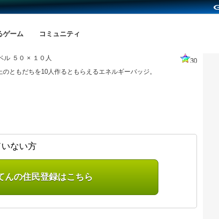
るゲーム
コミュニティ
ル ５０ × １０人
30
以上のともだちを10人作るともらえるエネルギーバッジ。
ていない方
てんの住民登録はこちら