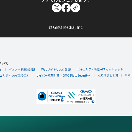
© GMO Media, Inc.
ついて
セキュリティ相談AIチャットボット
」
パスワード漏洩診断
Webサイトリスク診断
セキ
リティ byイエラエ）
サイバー攻撃対策（GMO Flatt Security）
なりすまし対策