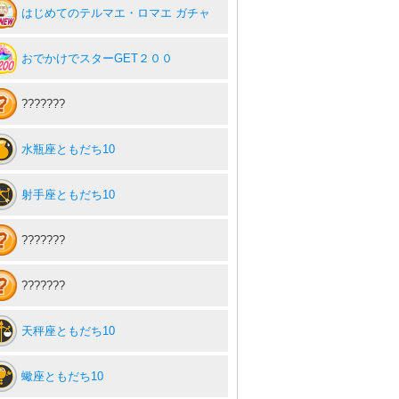
はじめてのテルマエ・ロマエ ガチャ
おでかけでスターGET２００
???????
水瓶座ともだち10
射手座ともだち10
???????
???????
天秤座ともだち10
蠍座ともだち10