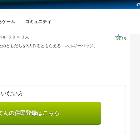
るゲーム
コミュニティ
ル ５０ × ３人
15
以上のともだちを3人作るともらえるエネルギーバッジ。
ていない方
てんの住民登録はこちら