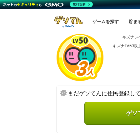
無料診断
ゲームを探す
貯ま
キズナレベ
キズナLV50
まだゲソてんに住民登録し
ゲソ