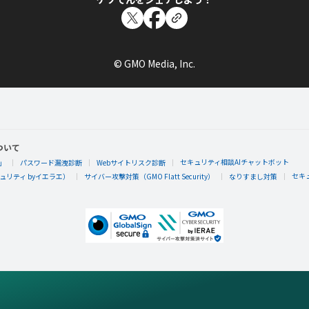
© GMO Media, Inc.
ついて
セキュリティ相談AIチャットボット
」
パスワード漏洩診断
Webサイトリスク診断
セキ
リティ byイエラエ）
サイバー攻撃対策（GMO Flatt Security）
なりすまし対策