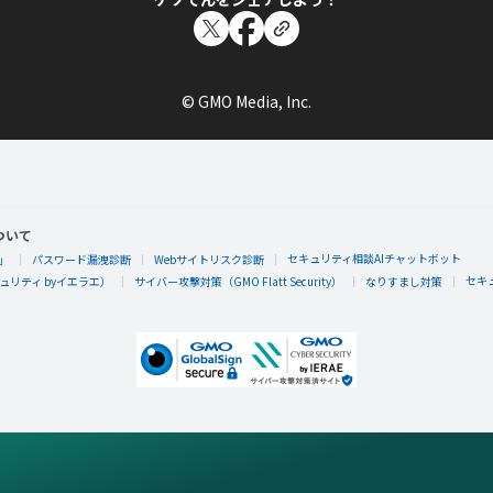
© GMO Media, Inc.
ついて
セキュリティ相談AIチャットボット
」
パスワード漏洩診断
Webサイトリスク診断
セキ
リティ byイエラエ）
サイバー攻撃対策（GMO Flatt Security）
なりすまし対策