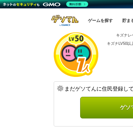
無料診断
ゲームを探す
貯ま
キズナレベ
キズナLV50
まだゲソてんに住民登録し
ゲソ