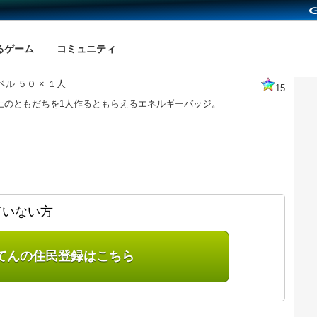
るゲーム
コミュニティ
ル ５０ × １人
15
以上のともだちを1人作るともらえるエネルギーバッジ。
ていない方
てんの住民登録はこちら