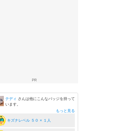
PR
テディ
さんは他にこんなバッジを持って
います。
もっと見る
キズナレベル ５０ × １人