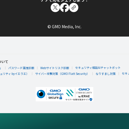
© GMO Media, Inc.
ついて
セキュリティ相談AIチャットボット
」
パスワード漏洩診断
Webサイトリスク診断
セキ
リティ byイエラエ）
サイバー攻撃対策（GMO Flatt Security）
なりすまし対策