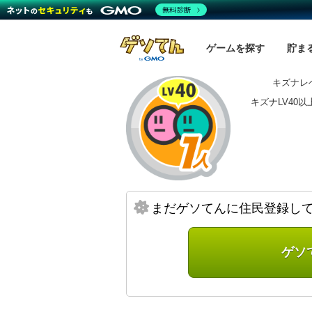
無料診断
ゲームを探す
貯ま
キズナレベ
キズナLV40
まだゲソてんに住民登録し
ゲソ