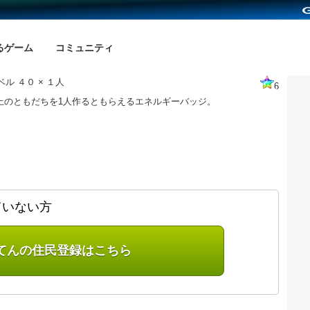
るゲーム
コミュニティ
ル ４０ × １人
6
以上のともだちを1人作るともらえるエネルギーバッジ。
ていない方
てんの住民登録はこちら