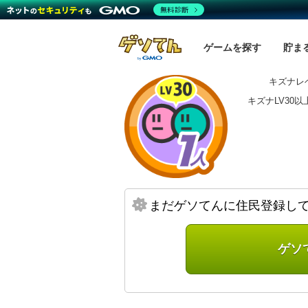
無料診断
ゲームを探す
貯ま
キズナレベ
キズナLV30
まだゲソてんに住民登録し
ゲソ