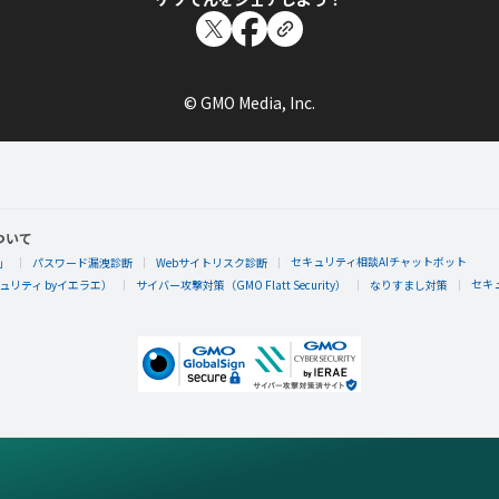
© GMO Media, Inc.
ついて
セキュリティ相談AIチャットボット
」
パスワード漏洩診断
Webサイトリスク診断
セキ
リティ byイエラエ）
サイバー攻撃対策（GMO Flatt Security）
なりすまし対策