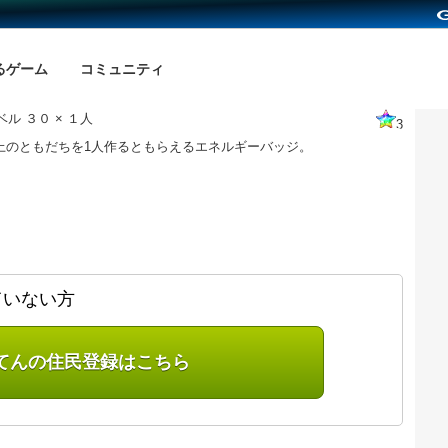
るゲーム
コミュニティ
ル ３０ × １人
3
以上のともだちを1人作るともらえるエネルギーバッジ。
ていない方
てんの住民登録はこちら