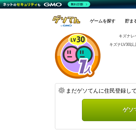
無料診断
ゲームを探す
貯ま
キズナレベ
キズナLV30
まだゲソてんに住民登録し
ゲソ