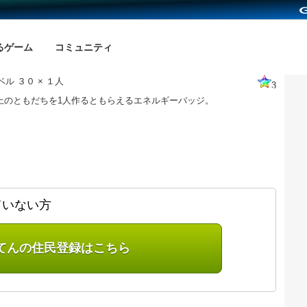
るゲーム
コミュニティ
ル ３０ × １人
3
以上のともだちを1人作るともらえるエネルギーバッジ。
ていない方
てんの住民登録はこちら