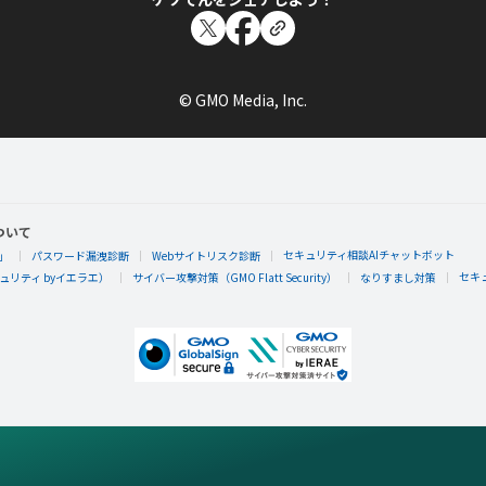
© GMO Media, Inc.
ついて
セキュリティ相談AIチャットボット
」
パスワード漏洩診断
Webサイトリスク診断
セキ
リティ byイエラエ）
サイバー攻撃対策（GMO Flatt Security）
なりすまし対策