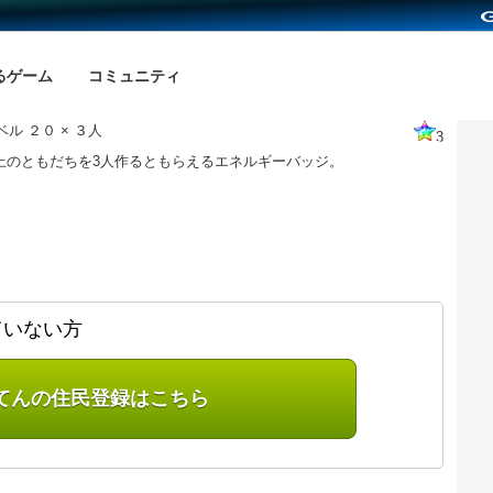
るゲーム
コミュニティ
ル ２０ × ３人
3
以上のともだちを3人作るともらえるエネルギーバッジ。
ていない方
てんの住民登録はこちら