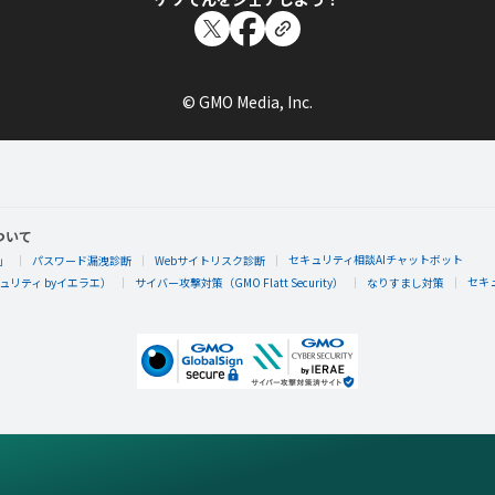
© GMO Media, Inc.
ついて
セキュリティ相談AIチャットボット
」
パスワード漏洩診断
Webサイトリスク診断
セキ
リティ byイエラエ）
サイバー攻撃対策（GMO Flatt Security）
なりすまし対策