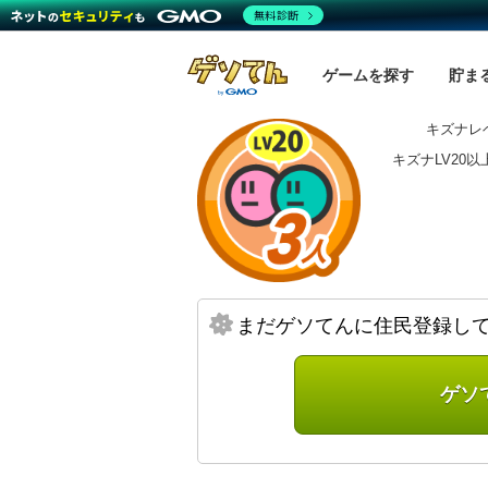
無料診断
ゲームを探す
貯ま
キズナレベ
キズナLV20
まだゲソてんに住民登録し
ゲソ