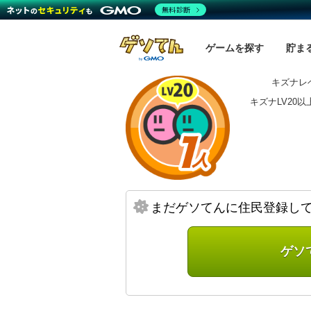
無料診断
ゲームを探す
貯ま
キズナレベ
キズナLV20
まだゲソてんに住民登録し
ゲソ