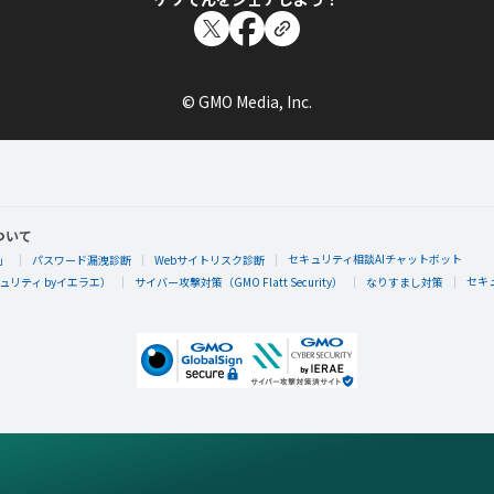
© GMO Media, Inc.
ついて
セキュリティ相談AIチャットボット
」
パスワード漏洩診断
Webサイトリスク診断
セキ
リティ byイエラエ）
サイバー攻撃対策（GMO Flatt Security）
なりすまし対策