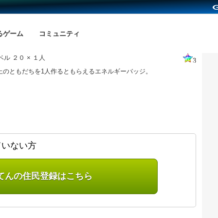
るゲーム
コミュニティ
ル ２０ × １人
3
以上のともだちを1人作るともらえるエネルギーバッジ。
ていない方
てんの住民登録はこちら