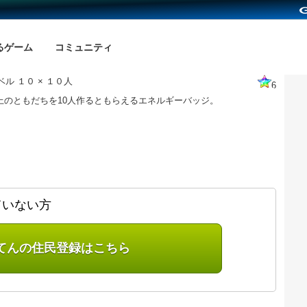
るゲーム
コミュニティ
ル １０ × １０人
6
以上のともだちを10人作るともらえるエネルギーバッジ。
ていない方
てんの住民登録はこちら