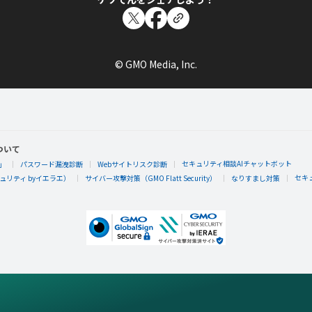
© GMO Media, Inc.
ついて
セキュリティ相談AIチャットボット
」
パスワード漏洩診断
Webサイトリスク診断
セキ
リティ byイエラエ）
サイバー攻撃対策（GMO Flatt Security）
なりすまし対策