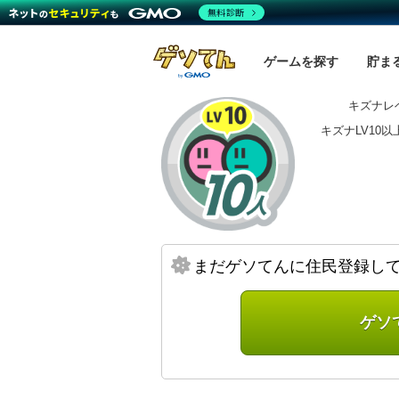
無料診断
ゲームを探す
貯ま
キズナレベ
キズナLV10
まだゲソてんに住民登録し
ゲソ