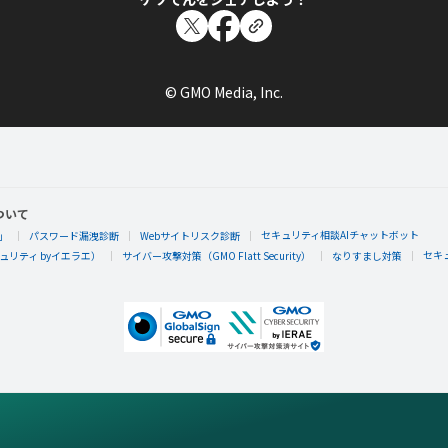
© GMO Media, Inc.
ついて
セキュリティ相談AIチャットボット
」
パスワード漏洩診断
Webサイトリスク診断
セキ
リティ byイエラエ）
サイバー攻撃対策（GMO Flatt Security）
なりすまし対策