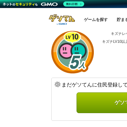
無料診断
ゲームを探す
貯ま
キズナレベ
キズナLV10
まだゲソてんに住民登録し
ゲソ