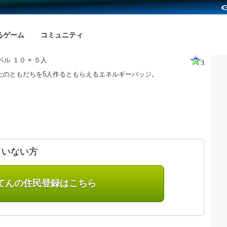
るゲーム
コミュニティ
ル １０ × ５人
3
以上のともだちを5人作るともらえるエネルギーバッジ。
ていない方
てんの住民登録はこちら