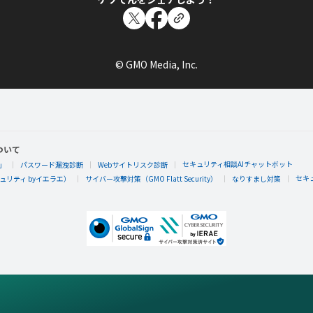
© GMO Media, Inc.
ついて
セキュリティ相談AIチャットボット
」
パスワード漏洩診断
Webサイトリスク診断
セキ
リティ byイエラエ）
サイバー攻撃対策（GMO Flatt Security）
なりすまし対策