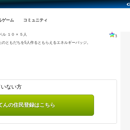
るゲーム
コミュニティ
ル １０ × ５人
3
以上のともだちを5人作るともらえるエネルギーバッジ。
ていない方
てんの住民登録はこちら