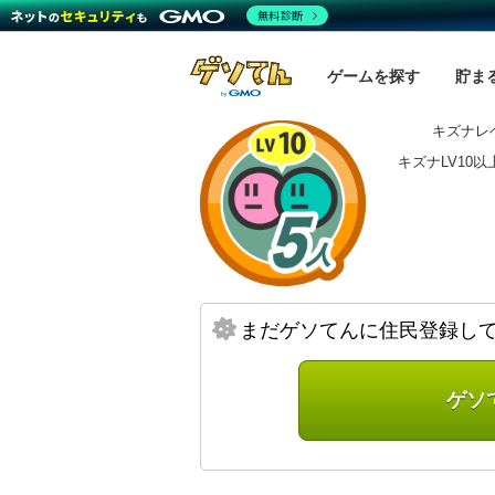
無料診断
ゲームを探す
貯ま
キズナレベ
キズナLV10
まだゲソてんに住民登録し
ゲソ