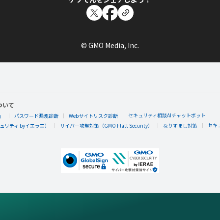
© GMO Media, Inc.
ついて
セキュリティ相談AIチャットボット
」
パスワード漏洩診断
Webサイトリスク診断
セキ
リティ byイエラエ）
サイバー攻撃対策（GMO Flatt Security）
なりすまし対策