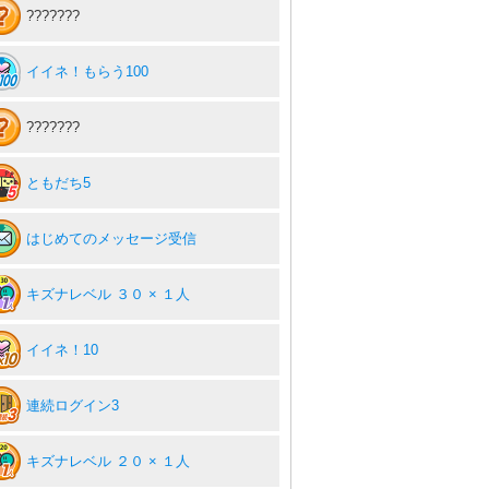
???????
イイネ！もらう100
???????
ともだち5
はじめてのメッセージ受信
キズナレベル ３０ × １人
イイネ！10
連続ログイン3
キズナレベル ２０ × １人