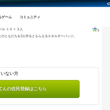
るゲーム
コミュニティ
ル １０ × ３人
3
以上のともだちを3人作るともらえるエネルギーバッジ。
ていない方
てんの住民登録はこちら