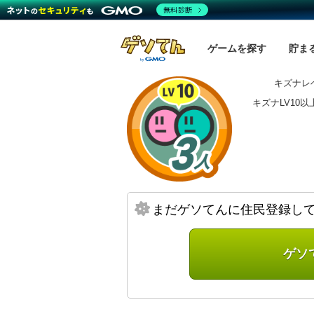
無料診断
ゲームを探す
貯ま
キズナレベ
キズナLV10
まだゲソてんに住民登録し
ゲソ