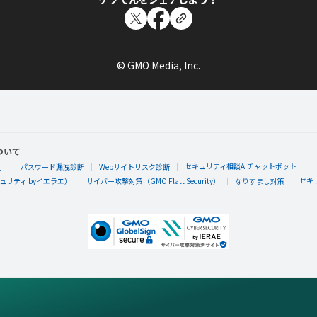
© GMO Media, Inc.
ついて
セキュリティ相談AIチャットボット
」
パスワード漏洩診断
Webサイトリスク診断
セキ
リティ byイエラエ）
サイバー攻撃対策（GMO Flatt Security）
なりすまし対策