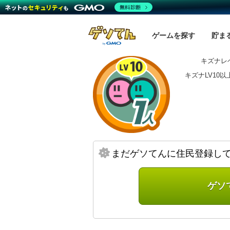
無料診断
ゲームを探す
貯ま
キズナレベ
キズナLV10
まだゲソてんに住民登録し
ゲソ