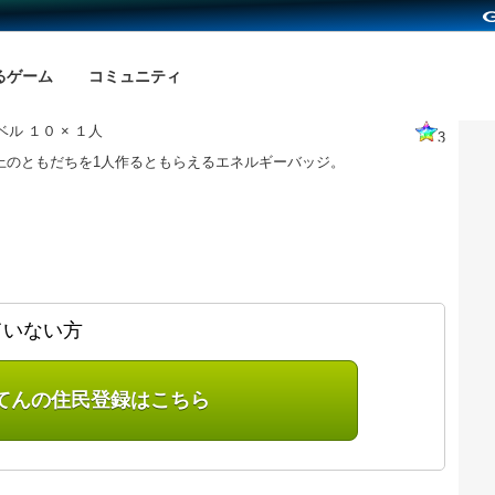
るゲーム
コミュニティ
ル １０ × １人
3
以上のともだちを1人作るともらえるエネルギーバッジ。
ていない方
てんの住民登録はこちら