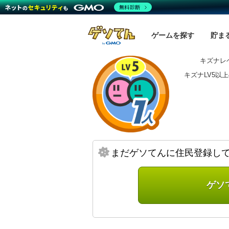
無料診断
ゲームを探す
貯ま
キズナレベ
キズナLV5以
まだゲソてんに住民登録し
ゲソ