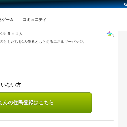
るゲーム
コミュニティ
ル ５ × １人
3
上のともだちを1人作るともらえるエネルギーバッジ。
ていない方
てんの住民登録はこちら