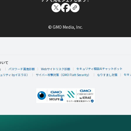
© GMO Media, Inc.
ついて
セキュリティ相談AIチャットボット
」
パスワード漏洩診断
Webサイトリスク診断
セキ
リティ byイエラエ）
サイバー攻撃対策（GMO Flatt Security）
なりすまし対策