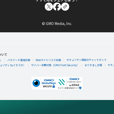
© GMO Media, Inc.
ついて
セキュリティ相談AIチャットボット
」
パスワード漏洩診断
Webサイトリスク診断
セキ
リティ byイエラエ）
サイバー攻撃対策（GMO Flatt Security）
なりすまし対策