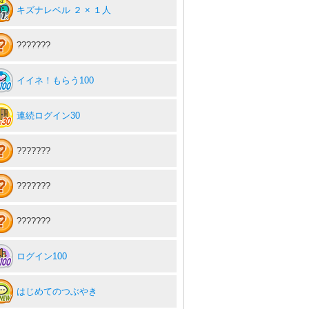
キズナレベル ２ × １人
???????
イイネ！もらう100
連続ログイン30
???????
???????
???????
ログイン100
はじめてのつぶやき