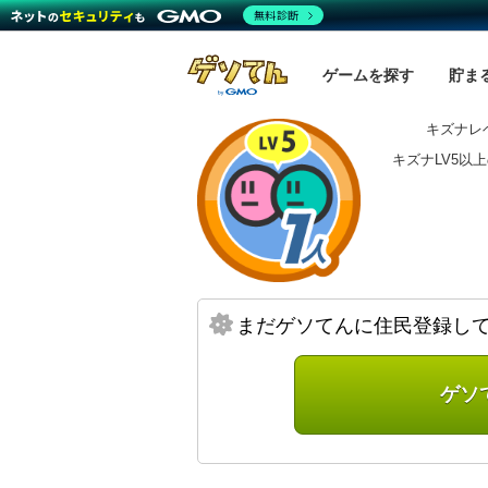
無料診断
ゲームを探す
貯ま
キズナレベ
キズナLV5以
まだゲソてんに住民登録し
ゲソ