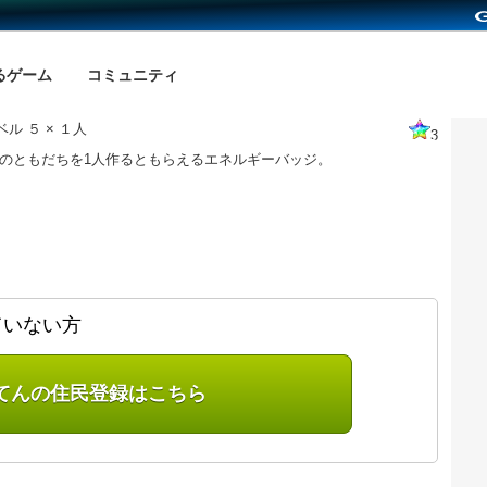
るゲーム
コミュニティ
ル ５ × １人
3
上のともだちを1人作るともらえるエネルギーバッジ。
ていない方
てんの住民登録はこちら