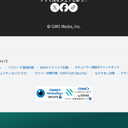
© GMO Media, Inc.
ついて
セキュリティ相談AIチャットボット
」
パスワード漏洩診断
Webサイトリスク診断
セキ
リティ byイエラエ）
サイバー攻撃対策（GMO Flatt Security）
なりすまし対策