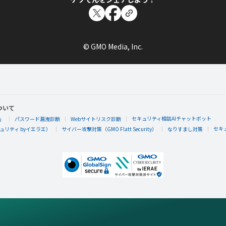
© GMO Media, Inc.
ついて
セキュリティ相談AIチャットボット
」
パスワード漏洩診断
Webサイトリスク診断
セキ
リティ byイエラエ）
サイバー攻撃対策（GMO Flatt Security）
なりすまし対策