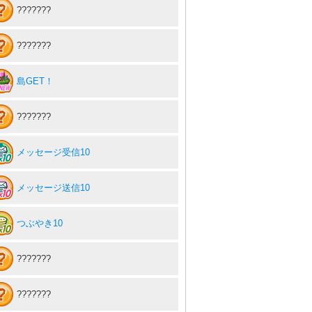
???????
???????
島GET！
???????
メッセージ受信10
メッセージ送信10
つぶやき10
???????
???????