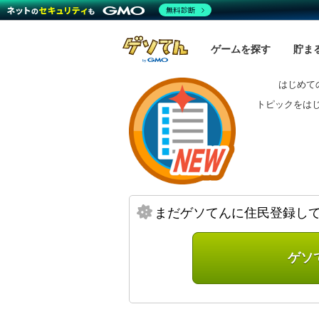
無料診断
ゲームを探す
貯ま
はじめて
トピックをは
まだゲソてんに住民登録し
ゲソ