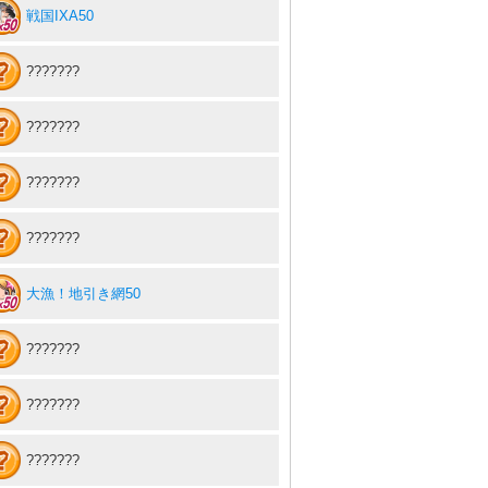
戦国IXA50
???????
???????
???????
???????
大漁！地引き網50
???????
???????
???????