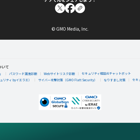
© GMO Media, Inc.
ついて
セキュリティ相談AIチャットボット
」
パスワード漏洩診断
Webサイトリスク診断
セキ
リティ byイエラエ）
サイバー攻撃対策（GMO Flatt Security）
なりすまし対策