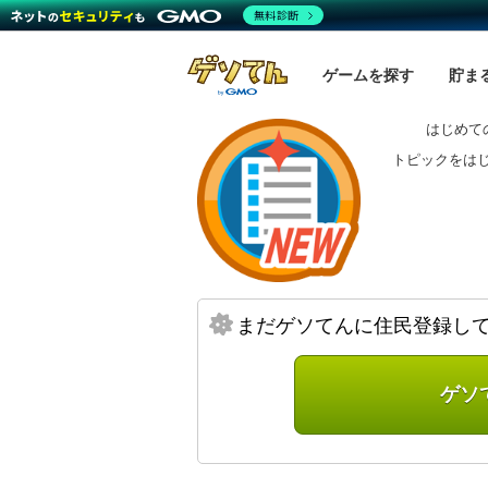
無料診断
ゲームを探す
貯ま
はじめて
トピックをは
まだゲソてんに住民登録し
ゲソ