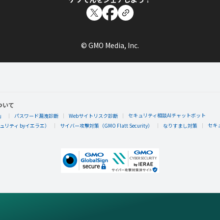
© GMO Media, Inc.
ついて
セキュリティ相談AIチャットボット
」
パスワード漏洩診断
Webサイトリスク診断
セキ
リティ byイエラエ）
サイバー攻撃対策（GMO Flatt Security）
なりすまし対策