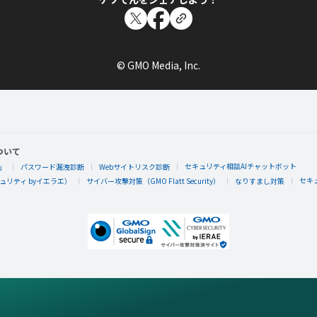
© GMO Media, Inc.
ついて
セキュリティ相談AIチャットボット
」
パスワード漏洩診断
Webサイトリスク診断
セキ
リティ byイエラエ）
サイバー攻撃対策（GMO Flatt Security）
なりすまし対策