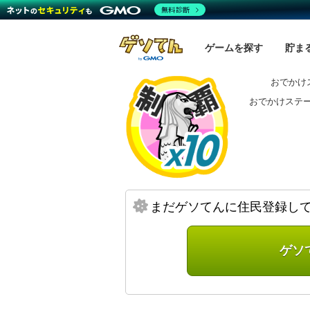
無料診断
ゲームを探す
貯ま
おでかけ
おでかけステー
まだゲソてんに住民登録し
ゲソ