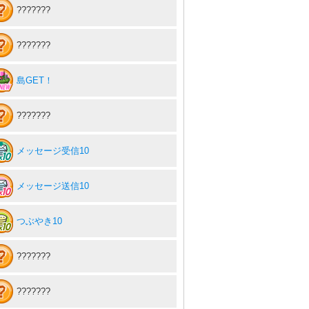
???????
???????
島GET！
???????
メッセージ受信10
メッセージ送信10
つぶやき10
???????
???????