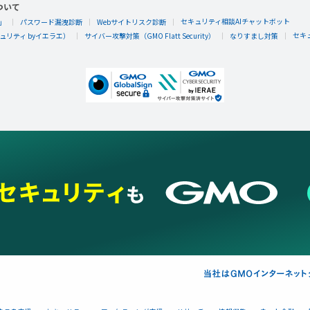
ついて
セキュリティ相談AIチャットボット
」
パスワード漏洩診断
Webサイトリスク診断
セキ
リティ byイエラエ）
サイバー攻撃対策（GMO Flatt Security）
なりすまし対策