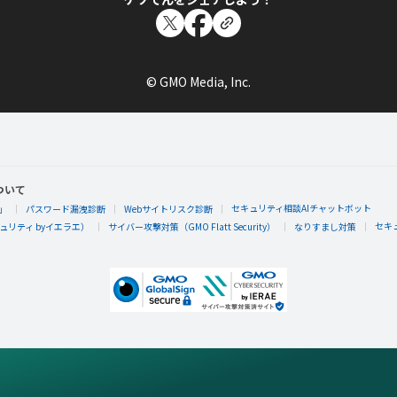
© GMO Media, Inc.
ついて
セキュリティ相談AIチャットボット
」
パスワード漏洩診断
Webサイトリスク診断
セキ
リティ byイエラエ）
サイバー攻撃対策（GMO Flatt Security）
なりすまし対策