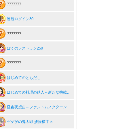
???????
連続ログイン30
???????
ぼくのレストラン250
???????
はじめてのともだち
はじめての料理の鉄人～新たな挑戦者達～ for ゲソてん
怪盗夜想曲～ファントムノクターン～5
ゲゲゲの鬼太郎 妖怪横丁 5