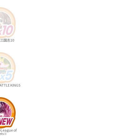
三国志10
TLE KING5
ague of
elsⅡ