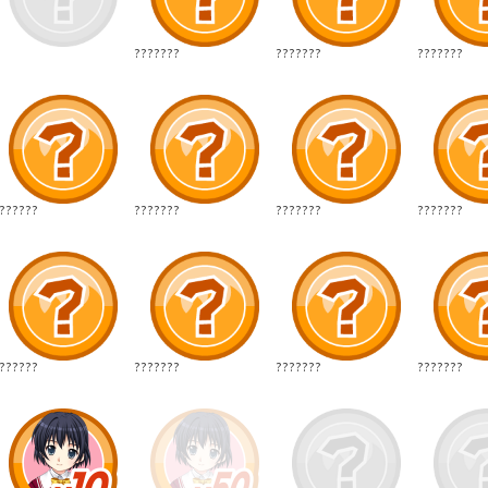
???????
???????
???????
??????
???????
???????
???????
??????
???????
???????
???????