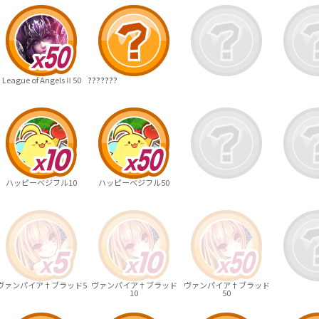
League of AngelsⅡ50
???????
ハッピーベジフル10
ハッピーベジフル50
ヴァンパイア†ブラッド5
ヴァンパイア†ブラッド
ヴァンパイア†ブラッド
10
50