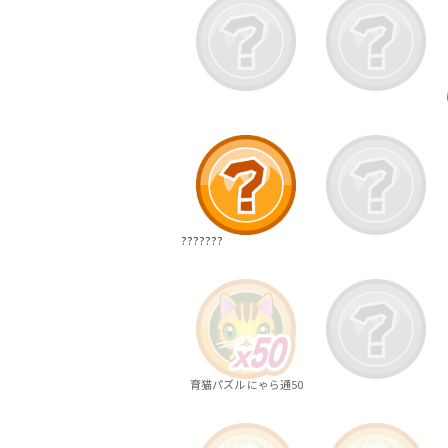
???????
育猫パズル にゃら通50