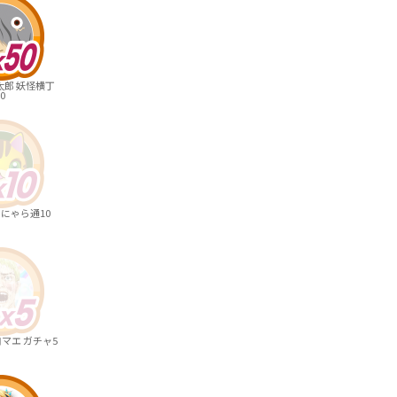
郎 妖怪横丁
0
にゃら通10
マエ ガチャ5