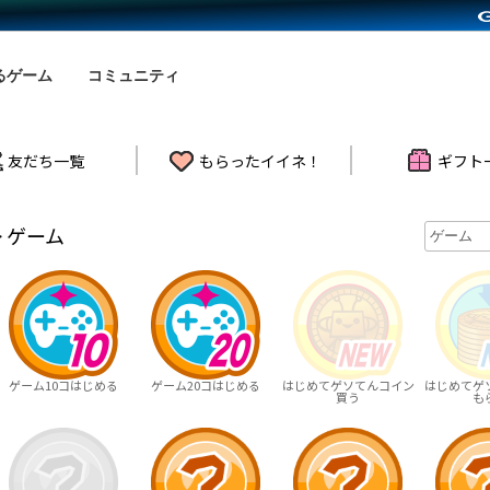
るゲーム
コミュニティ
友だち一覧
もらったイイネ！
ギフト
 ゲーム
ゲーム10コはじめる
ゲーム20コはじめる
はじめてゲソてんコイン
はじめてゲ
買う
も