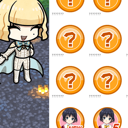
???????
???????
???????
???????
?
???????
???????
?