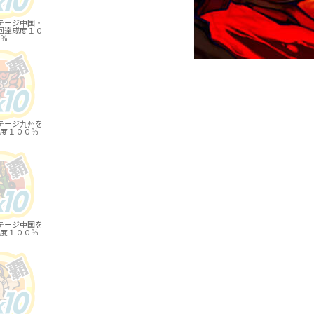
テージ中国・
回達成度１０
％
テージ九州を
度１００％
テージ中国を
度１００％