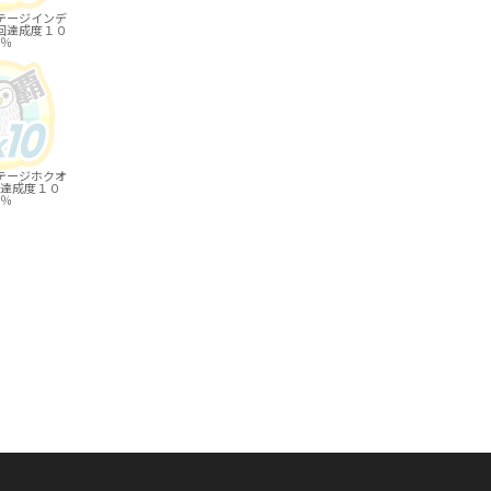
テージインデ
回達成度１０
％
テージホクオ
達成度１０
％