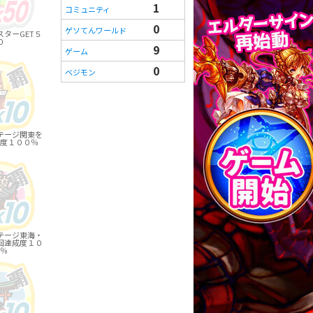
1
コミュニティ
0
ゲソてんワールド
ターGET５
０
9
ゲーム
0
ベジモン
テージ関東を
度１００％
テージ東海・
回達成度１０
％