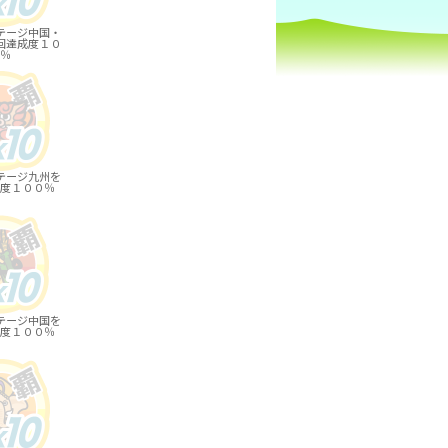
テージ中国・
回達成度１０
％
テージ九州を
度１００％
テージ中国を
度１００％