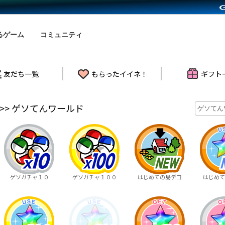
るゲーム
コミュニティ
友だち一覧
もらったイイネ！
ギフト
>> ゲソてんワールド
ゲソガチャ１０
ゲソガチャ１００
はじめての島デコ
はじめて