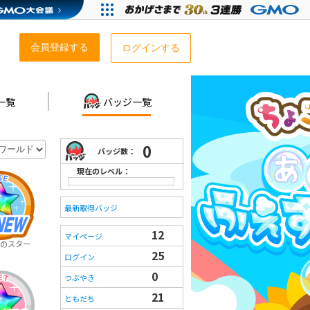
会員登録する
ログインする
一覧
バッジ一覧
0
バッジ数：
現在のレベル：
最新取得バッジ
12
マイページ
のスター
25
ログイン
0
つぶやき
21
ともだち