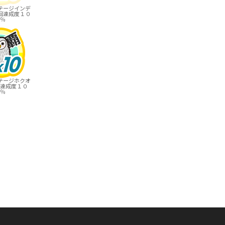
テージインデ
回達成度１０
％
テージホクオ
達成度１０
％