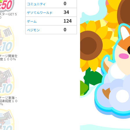
0
コミュニティ
34
ゲソてんワールド
ターGET５
０
124
ゲーム
0
ベジモン
テージ関東を
度１００％
テージ東海・
回達成度１０
％