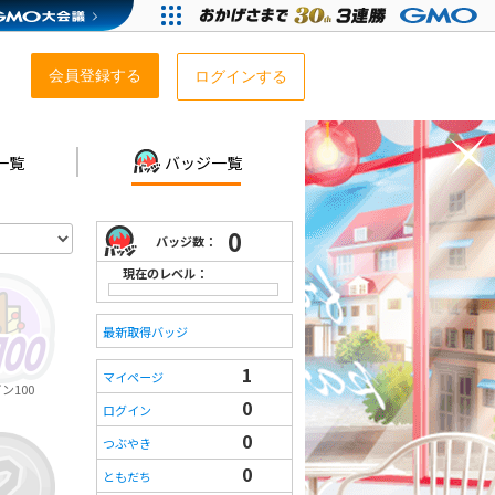
会員登録する
ログインする
一覧
バッジ一覧
0
バッジ数：
現在のレベル：
最新取得バッジ
1
マイページ
ン100
0
ログイン
0
つぶやき
0
ともだち