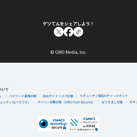
ゲソてんをシェアしよう！
© GMO Media, Inc.
ついて
セキュリティ相談AIチャットボット
」
パスワード漏洩診断
Webサイトリスク診断
セキ
リティ byイエラエ）
サイバー攻撃対策（GMO Flatt Security）
なりすまし対策