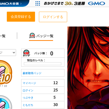
会員登録する
ログインする
一覧
バッジ一覧
0
バッジ数：
現在のレベル：
最新取得バッジ
12
マイページ
！10
25
ログイン
5
つぶやき
30
ともだち