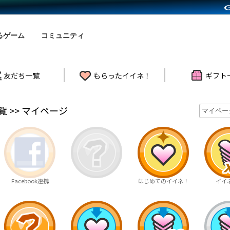
るゲーム
コミュニティ
友だち一覧
もらったイイネ！
ギフト
 >> マイページ
Facebook連携
はじめてのイイネ！
イイネ