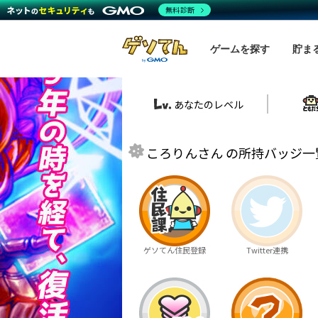
無料診断
ゲームを探す
貯ま
あなたのレベル
ころりんさん の所持バッジ一覧
ゲソてん住民登録
Twitter連携