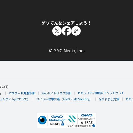
ゲソてんをシェアしよう！
© GMO Media, Inc.
ついて
セキュリティ相談AIチャットボット
」
パスワード漏洩診断
Webサイトリスク診断
セキ
リティ byイエラエ）
サイバー攻撃対策（GMO Flatt Security）
なりすまし対策