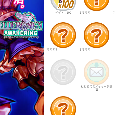
イイネ！100
???????
?
???????
???????
はじめてのメッセージ受
信