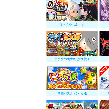
りっく☆じあ～す
ゲゲゲの鬼太郎 妖怪横丁
育猫パズル にゃら通