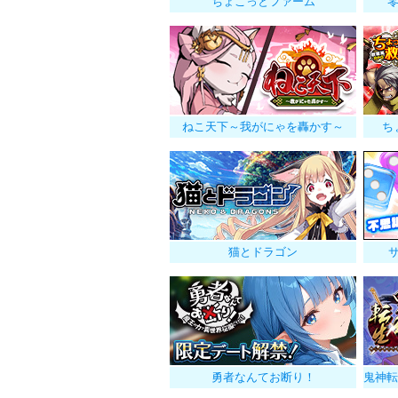
ちょこっとファーム
ねこ天下～我がにゃを轟かす～
ち
猫とドラゴン
サ
勇者なんてお断り！