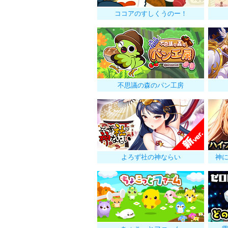
ココアのすしくうのー！
不思議の森のパン工房
よろず社の神ならい
神