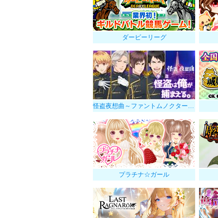
ダービーリーグ
怪盗夜想曲～ファントムノクターン～
プラチナ☆ガール