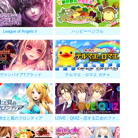
League of AngelsⅡ
ハッピーベジフル
ヴァンパイア†ブラッド
テルマエ・ロマエ ガチャ
騎士と翼のフロンティア
LOVE：QUIZ～恋する乙女のファイナルアンサー～