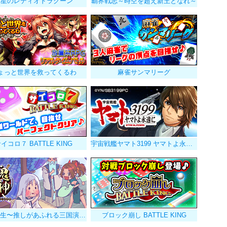
零星のレディオドラグーン
覇界戦志～時空を超え新王となれ～
ょっと世界を救ってくるわ
麻雀サンマリーグ
イコロ７ BATTLE KING
宇宙戦艦ヤマト3199 ヤマトよ永遠に
鬼神転生〜推しがあふれる三国演義〜
ブロック崩し BATTLE KING