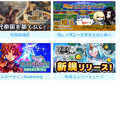
帝国築城譚
翔んで埼玉〜世界埼玉化計画〜
ルダーサインAwakening
時巡るエコーキューブ