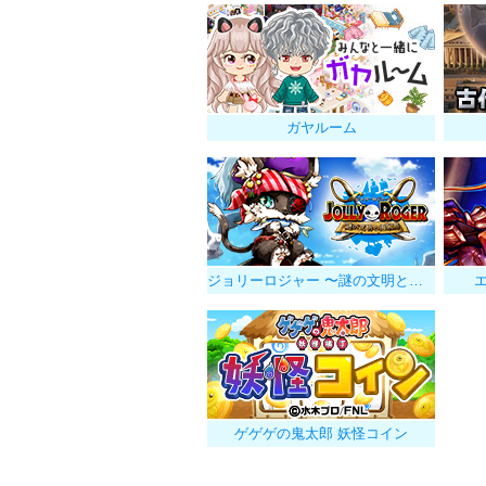
ガヤルーム
ジョリーロジャー 〜謎の文明と海賊島〜
エ
ゲゲゲの鬼太郎 妖怪コイン