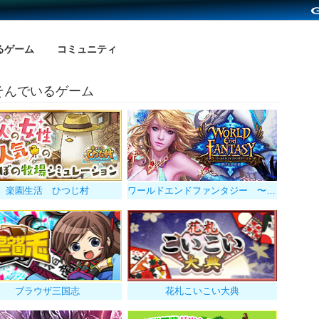
るゲーム
コミュニティ
そんでいるゲーム
楽園生活 ひつじ村
ワールドエンドファンタジー 〜選ばれし勇者
ブラウザ三国志
花札こいこい大典