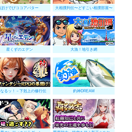
ぽけでびココアバター
大相撲列伝〜どすこい相撲部屋〜
星くずのエデン
大漁！地引き網
になるッ！－下剋上の修行伝
釣神DREAM