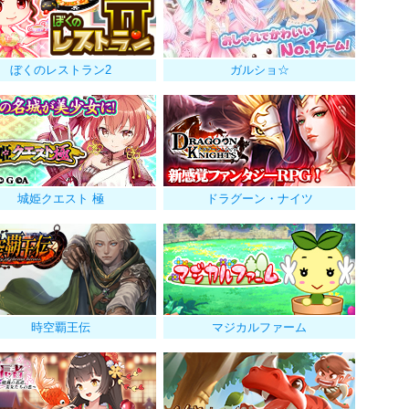
ぼくのレストラン2
ガルショ☆
城姫クエスト 極
ドラグーン・ナイツ
時空覇王伝
マジカルファーム