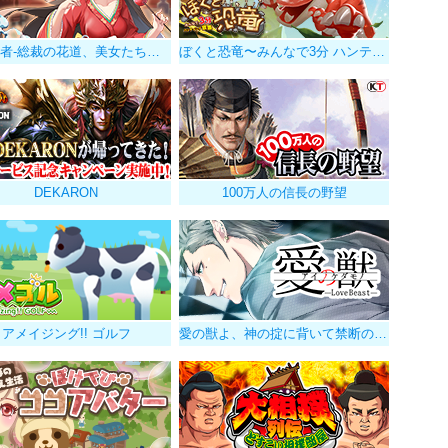
億万長者-総裁の花道、美女たちの恋-
ぼくと恐竜〜みんなで3分 ハンティング放置〜
DEKARON
100万人の信長の野望
アメイジング!! ゴルフ
愛の獣よ、神の掟に背いて禁断の果実を貪れ