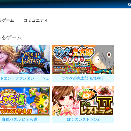
るゲーム
コミュニティ
いるゲーム
ワールドエンドファンタジー 〜選ばれし勇者
ゲゲゲの鬼太郎 妖怪横丁
育猫パズル にゃら通
ぼくのレストラン2