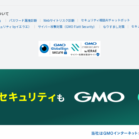
ついて
セキュリティ相談AIチャットボット
」
パスワード漏洩診断
Webサイトリスク診断
セキ
リティ byイエラエ）
サイバー攻撃対策（GMO Flatt Security）
なりすまし対策