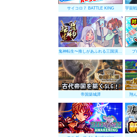
サイコロ７ BATTLE KING
鬼神転生〜推しがあふれる三国演義〜
ブ
帝国築城譚
翔