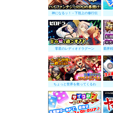
神になるッ！－下剋上の修行伝
零星のレディオドラグーン
覇界
ちょっと世界を救ってくるわ