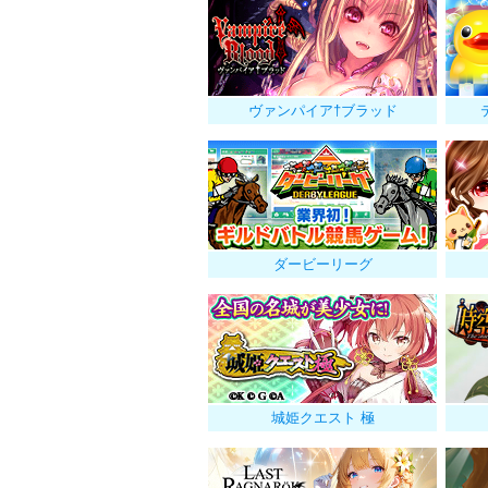
ヴァンパイア†ブラッド
ダービーリーグ
城姫クエスト 極