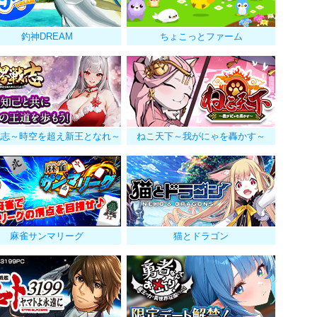
釣神DREAM
ちょこっとファーム
戦志～時空を超え新王となれ～
ねこ天下～我がにゃを轟かす～
麻雀サンマリーグ
猫とドラゴン