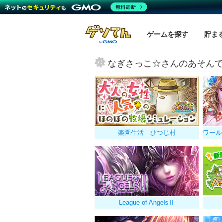
無料診断
ゲームを探す
貯ま
なぎさっこ☆さんのあそん
楽園生活 ひつじ村
League of AngelsⅡ