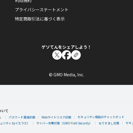
利用規約
プライバシーステートメント
特定商取引法に基づく表示
ゲソてんをシェアしよう！
© GMO Media, Inc.
ついて
セキュリティ相談AIチャットボット
」
パスワード漏洩診断
Webサイトリスク診断
セキ
リティ byイエラエ）
サイバー攻撃対策（GMO Flatt Security）
なりすまし対策