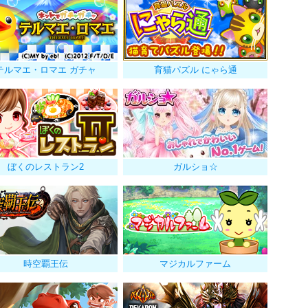
テルマエ・ロマエ ガチャ
育猫パズル にゃら通
ぼくのレストラン2
ガルショ☆
時空覇王伝
マジカルファーム