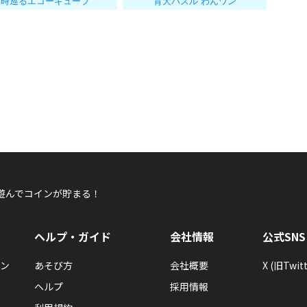
時巡るエコーキューブ
育犬パズル わんワン
遊んでコインが貯まる！
ヘルプ・ガイド
会社情報
公式SNS
ン
あそび方
会社概要
X (旧Twitt
ヘルプ
採用情報