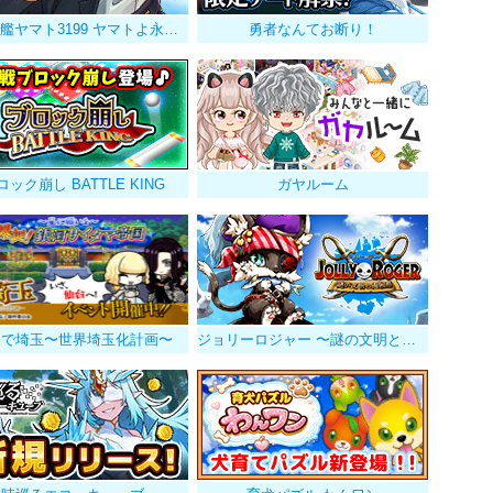
宇宙戦艦ヤマト3199 ヤマトよ永遠に
勇者なんてお断り！
ロック崩し BATTLE KING
ガヤルーム
んで埼玉〜世界埼玉化計画〜
ジョリーロジャー 〜謎の文明と海賊島〜