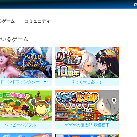
るゲーム
コミュニティ
でいるゲーム
ワールドエンドファンタジー 〜選ばれし勇者
りっく☆じあ～す
ハッピーベジフル
ゲゲゲの鬼太郎 妖怪横丁