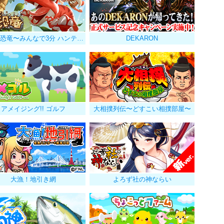
ぼくと恐竜〜みんなで3分 ハンティング放置〜
DEKARON
アメイジング!! ゴルフ
大相撲列伝〜どすこい相撲部屋〜
大漁！地引き網
よろず社の神ならい