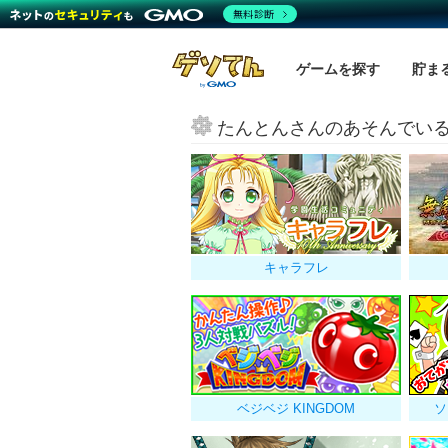
無料診断
ゲームを探す
貯ま
たんとんさんのあそんでい
キャラフレ
ベジベジ KINGDOM
ソ