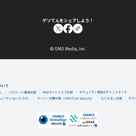
ゲソてんをシェアしよう！
© GMO Media, Inc.
ついて
セキュリティ相談AIチャットボット
」
パスワード漏洩診断
Webサイトリスク診断
セキ
リティ byイエラエ）
サイバー攻撃対策（GMO Flatt Security）
なりすまし対策