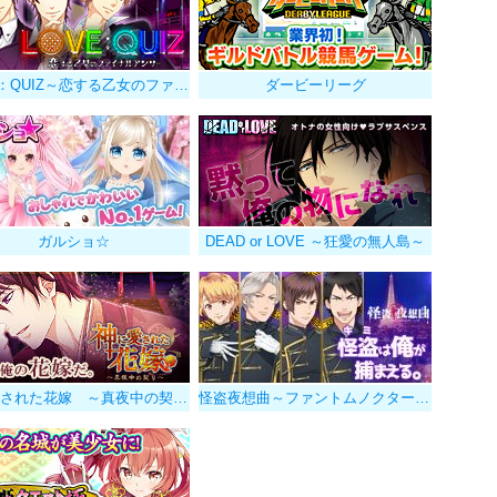
LOVE：QUIZ～恋する乙女のファイナルアンサー～
ダービーリーグ
ガルショ☆
DEAD or LOVE ～狂愛の無人島～
神に愛された花嫁 ～真夜中の契り～
怪盗夜想曲～ファントムノクターン～