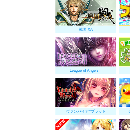
戦国IXA
League of AngelsⅡ
ヴァンパイア†ブラッド