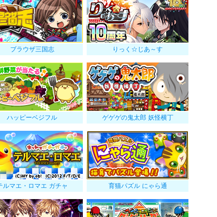
ブラウザ三国志
りっく☆じあ～す
ハッピーベジフル
ゲゲゲの鬼太郎 妖怪横丁
テルマエ・ロマエ ガチャ
育猫パズル にゃら通