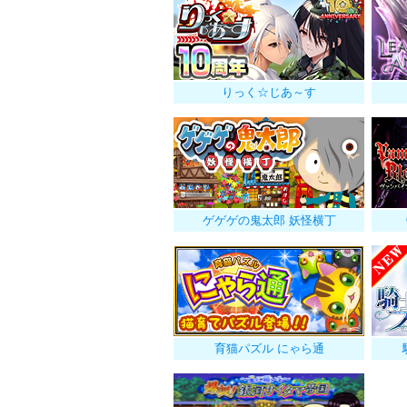
りっく☆じあ～す
ゲゲゲの鬼太郎 妖怪横丁
育猫パズル にゃら通