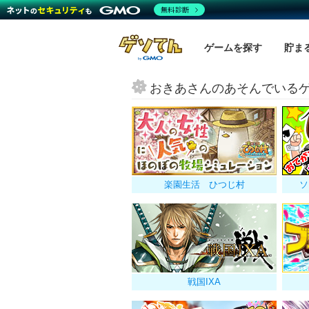
無料診断
ゲームを探す
貯ま
おきあさんのあそんでいる
楽園生活 ひつじ村
ソ
戦国IXA