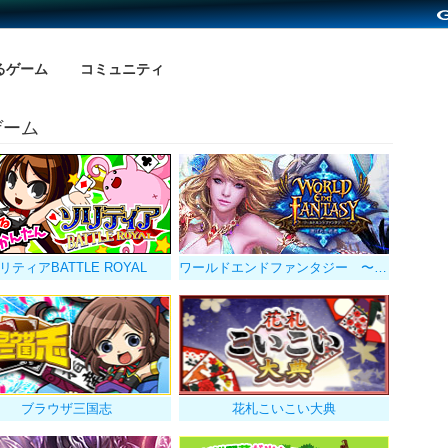
るゲーム
コミュニティ
ゲーム
リティアBATTLE ROYAL
ワールドエンドファンタジー 〜選ばれし勇者
ブラウザ三国志
花札こいこい大典