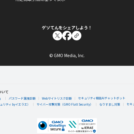
ゲソてんをシェアしよう！
© GMO Media, Inc.
ついて
セキュリティ相談AIチャットボット
」
パスワード漏洩診断
Webサイトリスク診断
セキ
リティ byイエラエ）
サイバー攻撃対策（GMO Flatt Security）
なりすまし対策