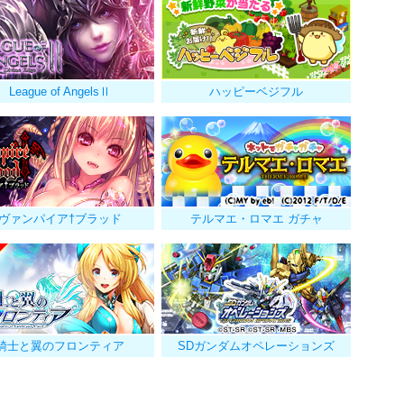
League of AngelsⅡ
ハッピーベジフル
ヴァンパイア†ブラッド
テルマエ・ロマエ ガチャ
騎士と翼のフロンティア
SDガンダムオペレーションズ