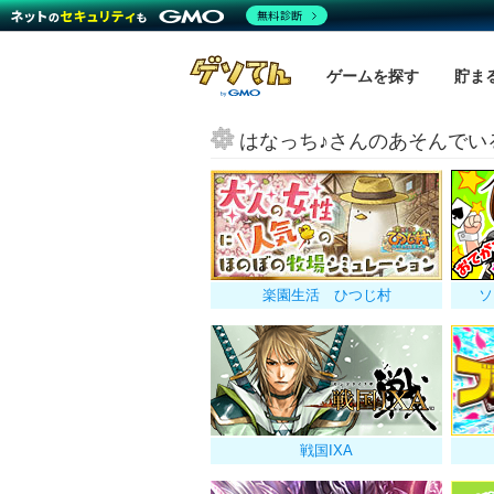
無料診断
ゲームを探す
貯ま
はなっち♪さんのあそんでい
楽園生活 ひつじ村
ソ
戦国IXA