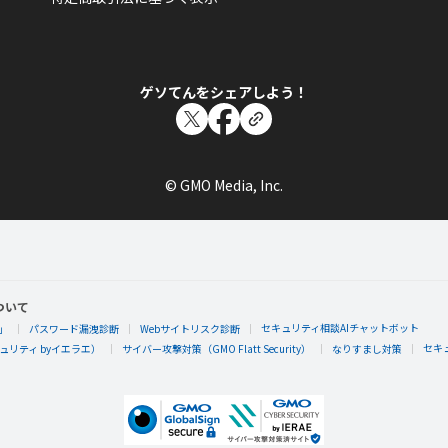
ゲソてんをシェアしよう！
© GMO Media, Inc.
ついて
セキュリティ相談AIチャットボット
」
パスワード漏洩診断
Webサイトリスク診断
セキ
リティ byイエラエ）
サイバー攻撃対策（GMO Flatt Security）
なりすまし対策