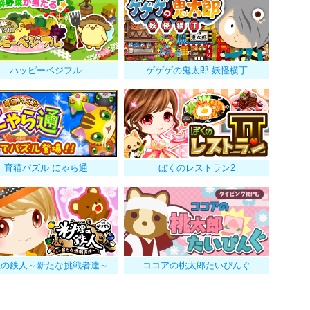
ハッピーベジフル
ゲゲゲの鬼太郎 妖怪横丁
育猫パズル にゃら通
ぼくのレストラン2
理の鉄人～新たな挑戦者達～
ココアの桃太郎たいぴんぐ