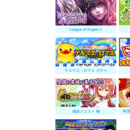
League of AngelsⅡ
テルマエ・ロマエ ガチャ
城姫クエスト 極
料