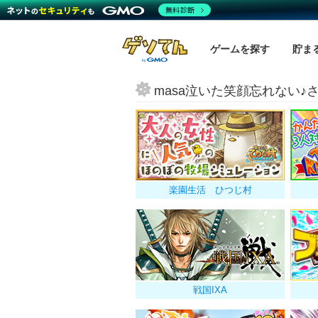
無料診断
ゲームを探す
貯ま
masa泣いた笑顔忘れない
楽園生活 ひつじ村
戦国IXA