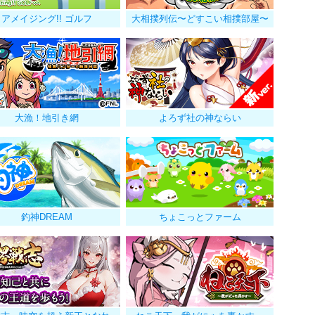
アメイジング!! ゴルフ
大相撲列伝〜どすこい相撲部屋〜
大漁！地引き網
よろず社の神ならい
釣神DREAM
ちょこっとファーム