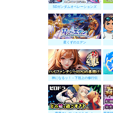
SDガンダムオペレーションズ
星くずのエデン
神になるッ！－下剋上の修行伝