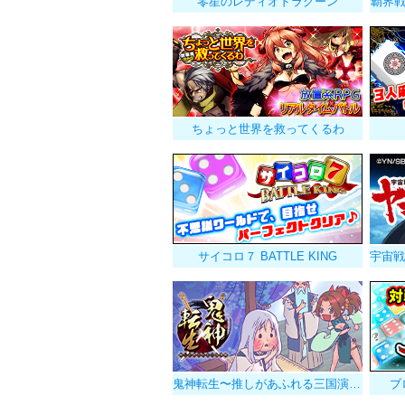
零星のレディオドラグーン
覇界
ちょっと世界を救ってくるわ
サイコロ７ BATTLE KING
鬼神転生〜推しがあふれる三国演義〜
ブ