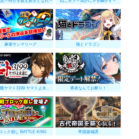
戦志～時空を超え新王となれ～
ねこ天下～我がにゃを轟かす～
麻雀サンマリーグ
猫とドラゴン
宇宙戦艦ヤマト3199 ヤマトよ永遠に
勇者なんてお断り！
ロック崩し BATTLE KING
帝国築城譚