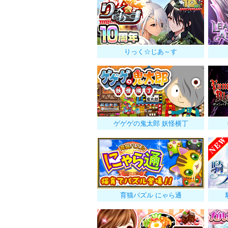
りっく☆じあ～す
ゲゲゲの鬼太郎 妖怪横丁
育猫パズル にゃら通