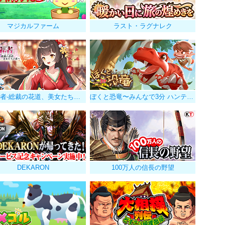
マジカルファーム
ラスト・ラグナレク
億万長者-総裁の花道、美女たちの恋-
ぼくと恐竜〜みんなで3分 ハンティング放置〜
DEKARON
100万人の信長の野望