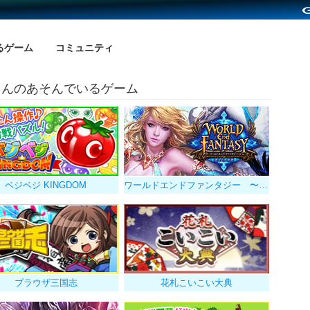
るゲーム
コミュニティ
♪さんのあそんでいるゲーム
ベジベジ KINGDOM
ワールドエンドファンタジー 〜選ばれし勇者
ブラウザ三国志
花札こいこい大典