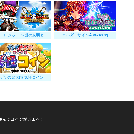
ジョリーロジャー 〜謎の文明と海賊島〜
エルダーサインAwakening
ゲゲの鬼太郎 妖怪コイン
遊んでコインが貯まる！