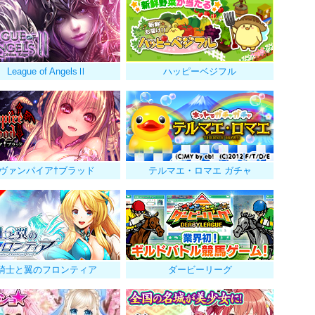
League of AngelsⅡ
ハッピーベジフル
ヴァンパイア†ブラッド
テルマエ・ロマエ ガチャ
騎士と翼のフロンティア
ダービーリーグ