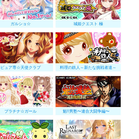
ガルショ☆
城姫クエスト 極
ピュア専☆天使クラブ
料理の鉄人～新たな挑戦者達～
プラチナ☆ガール
魁!!男塾〜連合大闘争編〜