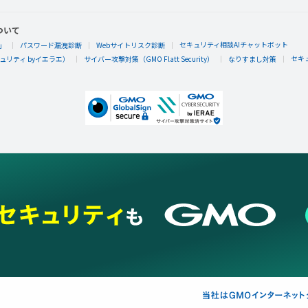
ついて
セキュリティ相談AIチャットボット
」
パスワード漏洩診断
Webサイトリスク診断
セキ
リティ byイエラエ）
サイバー攻撃対策（GMO Flatt Security）
なりすまし対策