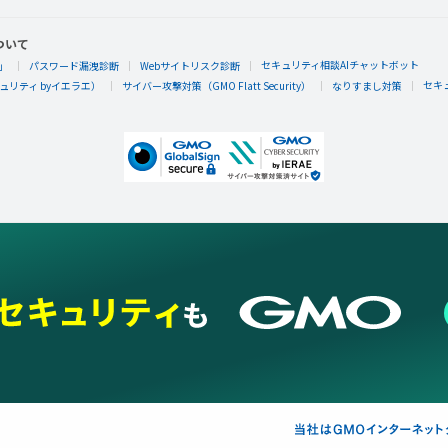
ついて
セキュリティ相談AIチャットボット
」
パスワード漏洩診断
Webサイトリスク診断
セキ
リティ byイエラエ）
サイバー攻撃対策（GMO Flatt Security）
なりすまし対策