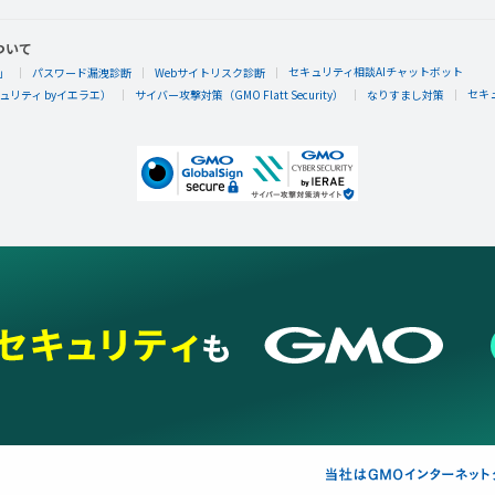
ついて
セキュリティ相談AIチャットボット
」
パスワード漏洩診断
Webサイトリスク診断
セキ
リティ byイエラエ）
サイバー攻撃対策（GMO Flatt Security）
なりすまし対策