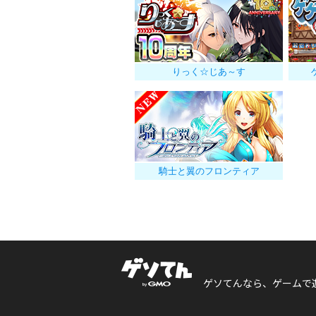
りっく☆じあ～す
騎士と翼のフロンティア
ゲソてんなら、ゲームで