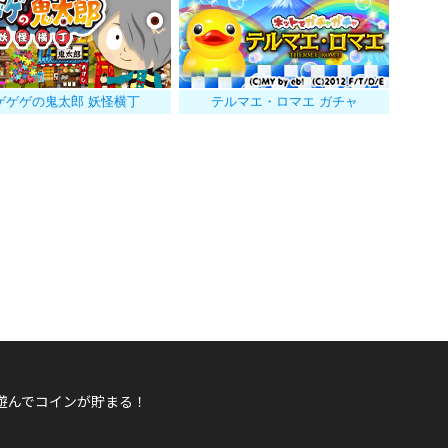
ゲゲゲの鬼太郎 妖怪横丁
テルマエ・ロマエ ガチャ
遊んでコインが貯まる！