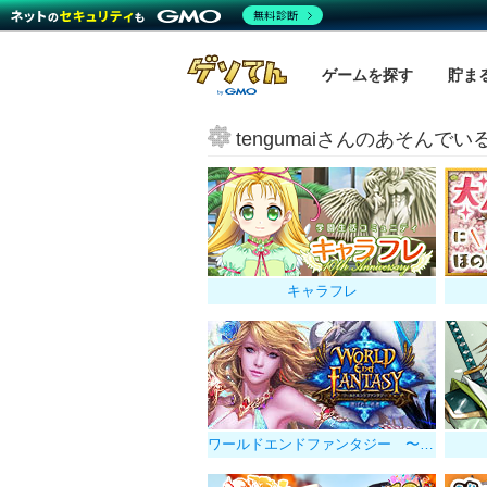
無料診断
ゲームを探す
貯ま
tengumaiさんのあそんで
キャラフレ
ワールドエンドファンタジー 〜選ばれし勇者