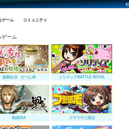
るゲーム
コミュニティ
いるゲーム
楽園生活 ひつじ村
ソリティアBATTLE ROYAL
戦国IXA
ブラウザ三国志