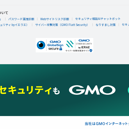
ついて
セキュリティ相談AIチャットボット
」
パスワード漏洩診断
Webサイトリスク診断
セキ
リティ byイエラエ）
サイバー攻撃対策（GMO Flatt Security）
なりすまし対策