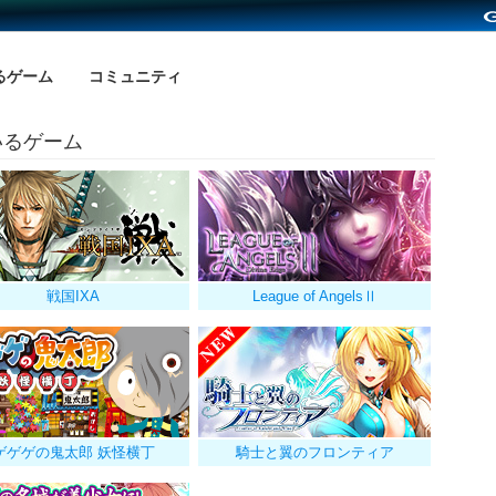
るゲーム
コミュニティ
いるゲーム
戦国IXA
League of AngelsⅡ
ゲゲゲの鬼太郎 妖怪横丁
騎士と翼のフロンティア