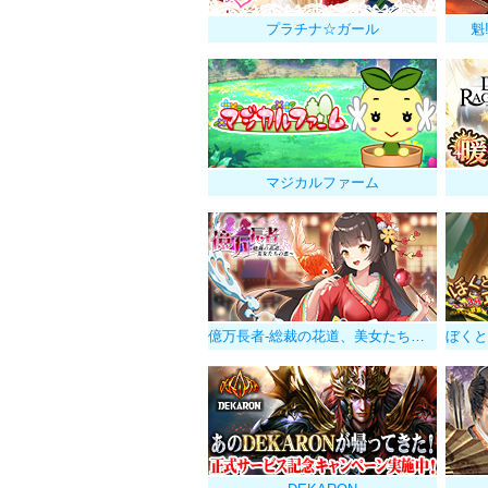
プラチナ☆ガール
魁
マジカルファーム
億万長者-総裁の花道、美女たちの恋-