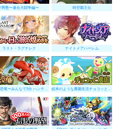
!!男塾〜連合大闘争編〜
時空覇王伝
ラスト・ラグナレク
ナイトメアハーレム
ぼくと恐竜〜みんなで3分 ハンティング放置〜
絵本のような農園生活チョコッと農園