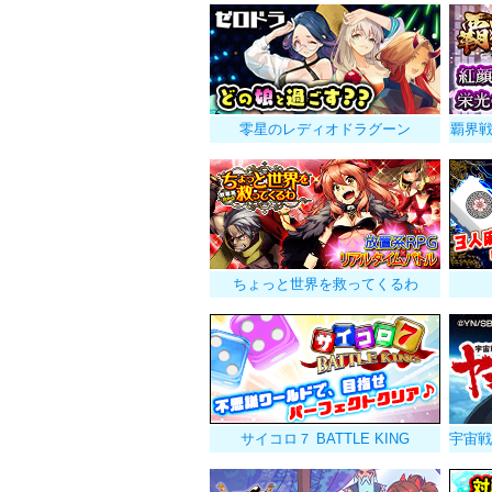
零星のレディオドラグーン
覇界
ちょっと世界を救ってくるわ
サイコロ７ BATTLE KING