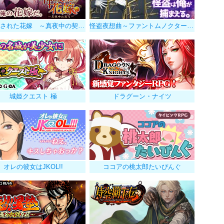
神に愛された花嫁 ～真夜中の契り～
怪盗夜想曲～ファントムノクターン～
城姫クエスト 極
ドラグーン・ナイツ
オレの彼女はJKOL!!
ココアの桃太郎たいぴんぐ