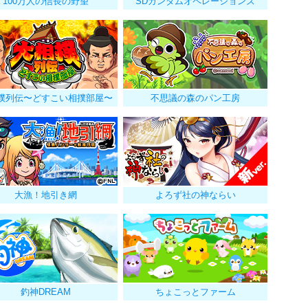
100万人の信長の野望
SDガンダムオペレーションズ
撲列伝〜どすこい相撲部屋〜
不思議の森のパン工房
大漁！地引き網
よろず社の神ならい
釣神DREAM
ちょこっとファーム