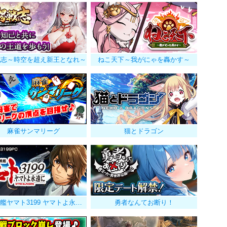
戦志～時空を超え新王となれ～
ねこ天下～我がにゃを轟かす～
麻雀サンマリーグ
猫とドラゴン
宇宙戦艦ヤマト3199 ヤマトよ永遠に
勇者なんてお断り！