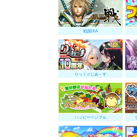
戦国IXA
りっく☆じあ～す
ハッピーベジフル