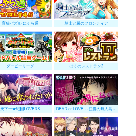
育猫パズル にゃら通
騎士と翼のフロンティア
ダービーリーグ
ぼくのレストラン2
天下一★戦国LOVERS
DEAD or LOVE ～狂愛の無人島～