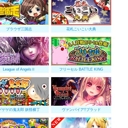
ブラウザ三国志
花札こいこい大典
League of AngelsⅡ
フリーセル BATTLE KING
ゲゲゲの鬼太郎 妖怪横丁
ヴァンパイア†ブラッド