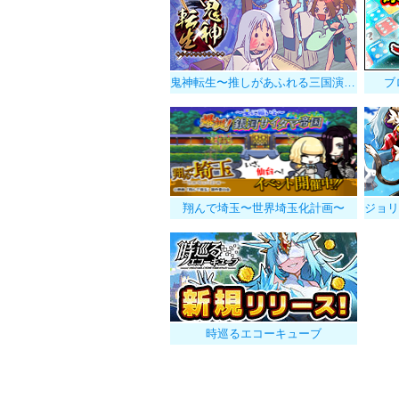
鬼神転生〜推しがあふれる三国演義〜
ブ
翔んで埼玉〜世界埼玉化計画〜
時巡るエコーキューブ