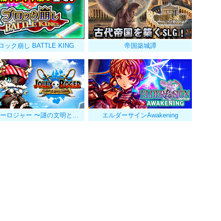
ロック崩し BATTLE KING
帝国築城譚
ジョリーロジャー 〜謎の文明と海賊島〜
エルダーサインAwakening