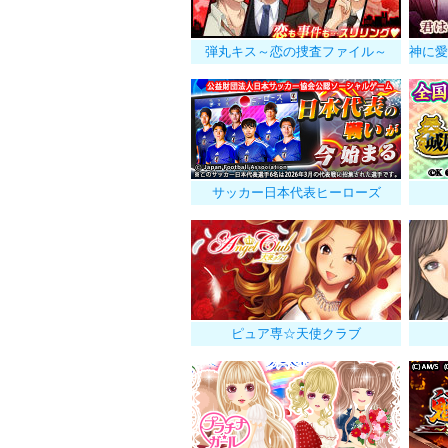
弾丸キス～恋の捜査ファイル～
サッカー日本代表ヒーローズ
ピュア専☆天使クラブ