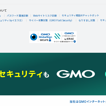
ついて
セキュリティ相談AIチャットボット
」
パスワード漏洩診断
Webサイトリスク診断
セキ
リティ byイエラエ）
サイバー攻撃対策（GMO Flatt Security）
なりすまし対策