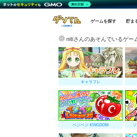
無料診断
ゲームを探す
貯ま
nitiさんのあそんでいるゲー
キャラフレ
ベジベジ KINGDOM
ソ