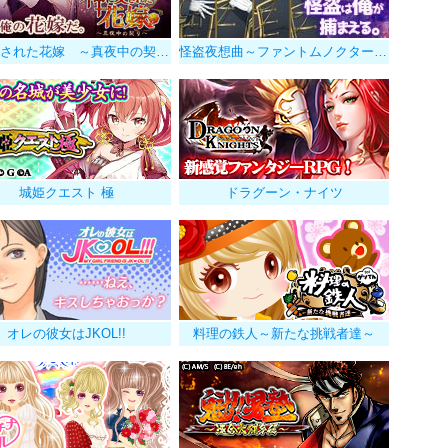
神に愛された花嫁 ～真夜中の契り～
怪盗夜想曲～ファントムノクターン～
城姫クエスト 極
ドラグーン・ナイツ
オレの彼女はJKOL!!
料理の鉄人～新たな挑戦者達～