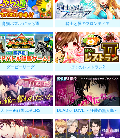
育猫パズル にゃら通
騎士と翼のフロンティア
ダービーリーグ
ぼくのレストラン2
天下一★戦国LOVERS
DEAD or LOVE ～狂愛の無人島～