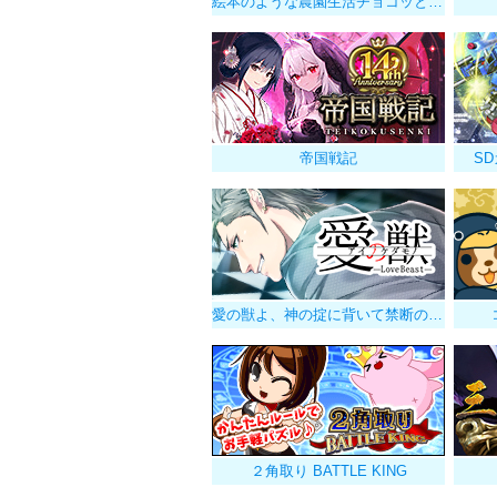
絵本のような農園生活チョコッと農園
帝国戦記
S
愛の獣よ、神の掟に背いて禁断の果実を貪れ
２角取り BATTLE KING