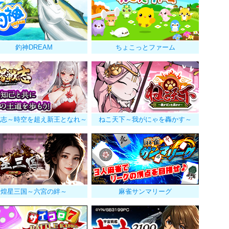
釣神DREAM
ちょこっとファーム
戦志～時空を超え新王となれ～
ねこ天下～我がにゃを轟かす～
煌星三国～六宮の絆～
麻雀サンマリーグ