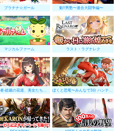
プラチナ☆ガール
魁!!男塾〜連合大闘争編〜
マジカルファーム
ラスト・ラグナレク
億万長者-総裁の花道、美女たちの恋-
ぼくと恐竜〜みんなで3分 ハンティング放置〜