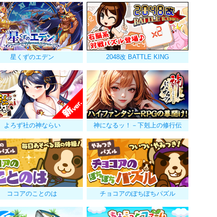
星くずのエデン
2048改 BATTLE KING
よろず社の神ならい
神になるッ！－下剋上の修行伝
ココアのことのは
チョコアのぽちぽちパズル