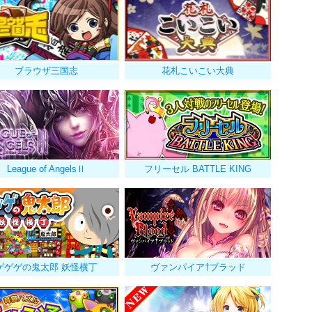
ブラウザ三国志
花札こいこい大典
League of AngelsⅡ
フリーセル BATTLE KING
ゲゲゲの鬼太郎 妖怪横丁
ヴァンパイア†ブラッド