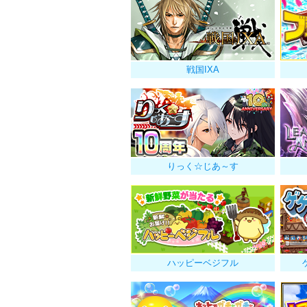
戦国IXA
りっく☆じあ～す
ハッピーベジフル