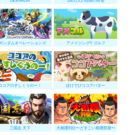
DEKARON
100万人の信長の野望
Dガンダムオペレーションズ
アメイジング!! ゴルフ
ココアのすしくうのー！
ぽけでびココアバター
三国志 天下
大相撲列伝〜どすこい相撲部屋〜