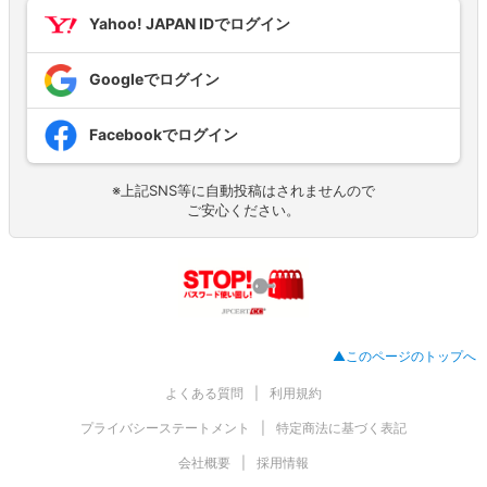
Yahoo! JAPAN IDでログイン
Googleでログイン
Facebookでログイン
※上記SNS等に自動投稿はされませんので
ご安心ください。
▲このページのトップへ
よくある質問
利用規約
プライバシーステートメント
特定商法に基づく表記
会社概要
採用情報