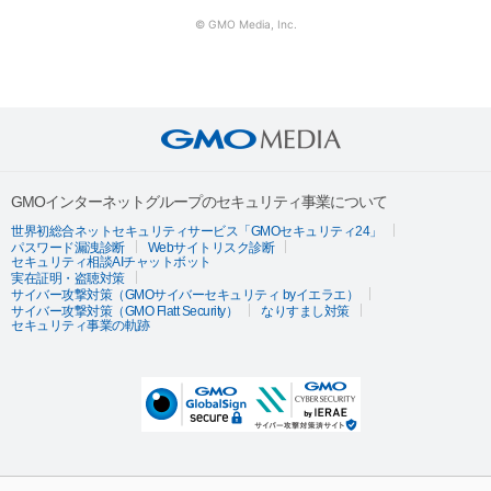
© GMO Media, Inc.
GMOインターネットグループのセキュリティ事業について
世界初総合ネットセキュリティサービス「GMOセキュリティ24」
パスワード漏洩診断
Webサイトリスク診断
セキュリティ相談AIチャットボット
実在証明・盗聴対策
サイバー攻撃対策（GMOサイバーセキュリティ byイエラエ）
サイバー攻撃対策（GMO Flatt Security）
なりすまし対策
セキュリティ事業の軌跡